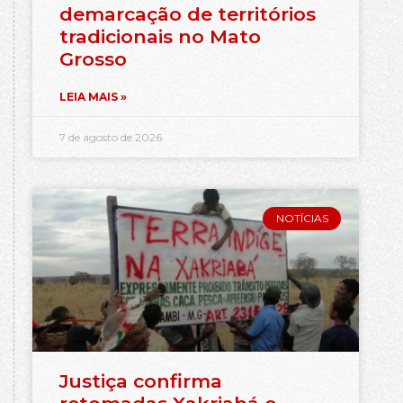
demarcação de territórios
tradicionais no Mato
Grosso
LEIA MAIS »
7 de agosto de 2026
NOTÍCIAS
Justiça confirma