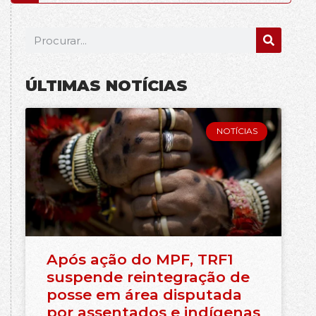
ÚLTIMAS NOTÍCIAS
NOTÍCIAS
Após ação do MPF, TRF1
suspende reintegração de
posse em área disputada
por assentados e indígenas