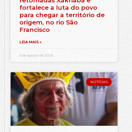
retomadas Xakriabá e
fortalece a luta do povo
para chegar a território de
origem, no rio São
Francisco
LEIA MAIS »
6 de agosto de 2026
NOTÍCIAS