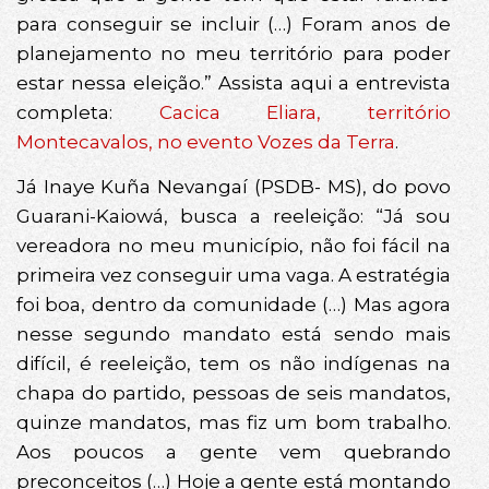
para conseguir se incluir (…) Foram anos de
planejamento no meu território para poder
estar nessa eleição.” Assista aqui a entrevista
completa:
Cacica Eliara, território
Montecavalos, no evento Vozes da Terra
.
Já Inaye Kuña Nevangaí (PSDB- MS), do povo
Guarani-Kaiowá, busca a reeleição: “Já sou
vereadora no meu município, não foi fácil na
primeira vez conseguir uma vaga. A estratégia
foi boa, dentro da comunidade (…) Mas agora
nesse segundo mandato está sendo mais
difícil, é reeleição, tem os não indígenas na
chapa do partido, pessoas de seis mandatos,
quinze mandatos, mas fiz um bom trabalho.
Aos poucos a gente vem quebrando
preconceitos (…) Hoje a gente está montando