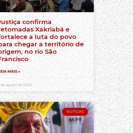
Justiça confirma
retomadas Xakriabá e
fortalece a luta do povo
para chegar a território de
origem, no rio São
Francisco
EIA MAIS »
 de agosto de 2026
NOTÍCIAS