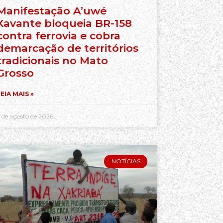
Manifestação A’uwé
Xavante bloqueia BR-158
contra ferrovia e cobra
demarcação de territórios
tradicionais no Mato
Grosso
EIA MAIS »
 de agosto de 2026
NOTÍCIAS