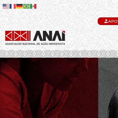
APO
.