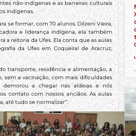
tes não-indígenas e as barreiras culturais
os indígenas.
a se formar, com 70 alunos. Dilzeni Vieira,
ucadora e liderança indígena, ela também
 a reitoria da Ufes. Ela conta que as aulas
rafia da Ufes em Coqueiral de Aracruz,
L
do transporte, residência e alimentação, a
7
o, sem a vacinação, com mais dificuldades
na demorou a chegar nas aldeias e nós
mos contato com nossos anciãos. As aulas
 até tudo se normalizar”.