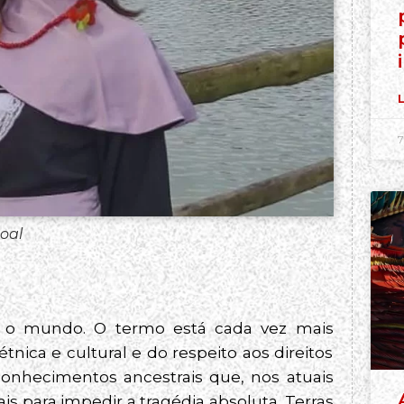
L
7
oal
ar” o mundo. O termo está cada vez mais
nica e cultural e do respeito aos direitos
conhecimentos ancestrais que, nos atuais
s para impedir a tragédia absoluta. Terras