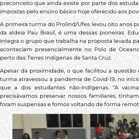
preconceito que ainda existe por parte dos estudan
impostas pelo ensino básico hoje oferecido aos pov
A primeira turma do Prolind/Ufes levou oito anos par
da aldeia Pau Brasil, é uma dessas pioneiras. Ed
integra o grupo que trabalha na proposta levada para
aconteciam presencialmente no Polo de Oceanog
perto das Terras Indígenas de Santa Cruz.
Apesar da proximidade, o que facilitou a questão 
turma atravessou a pandemia de Covid-19, no iníci
que a dos estudantes não-indígenas. “A vaci
precisávamos preservar nossos familiares, tínha
foram suspensas e fomos voltando de forma remota,