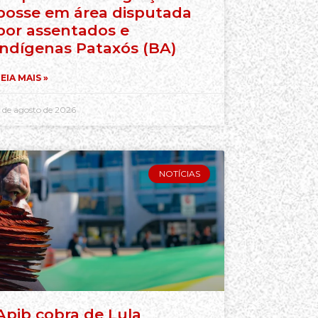
posse em área disputada
por assentados e
indígenas Pataxós (BA)
EIA MAIS »
 de agosto de 2026
NOTÍCIAS
Apib cobra de Lula