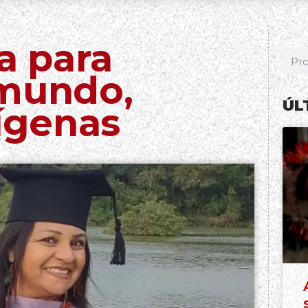
ia para
 mundo,
ÚL
ígenas