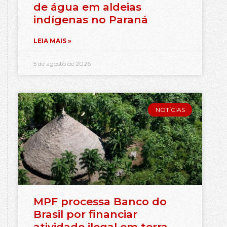
de água em aldeias
indígenas no Paraná
LEIA MAIS »
5 de agosto de 2026
NOTÍCIAS
MPF processa Banco do
Brasil por financiar
atividade ilegal em terra