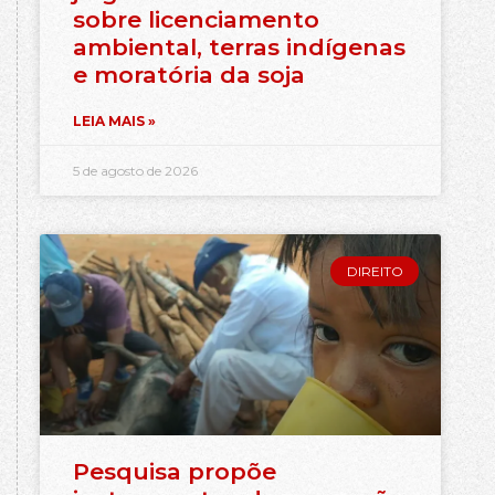
sobre licenciamento
ambiental, terras indígenas
e moratória da soja
LEIA MAIS »
5 de agosto de 2026
DIREITO
Pesquisa propõe