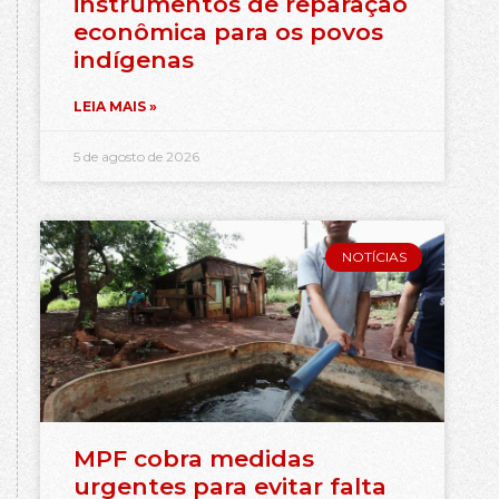
instrumentos de reparação
econômica para os povos
indígenas
LEIA MAIS »
5 de agosto de 2026
NOTÍCIAS
MPF cobra medidas
urgentes para evitar falta