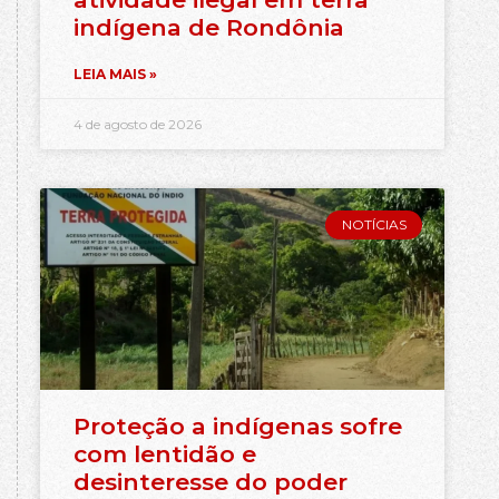
indígena de Rondônia
LEIA MAIS »
4 de agosto de 2026
NOTÍCIAS
Proteção a indígenas sofre
com lentidão e
desinteresse do poder