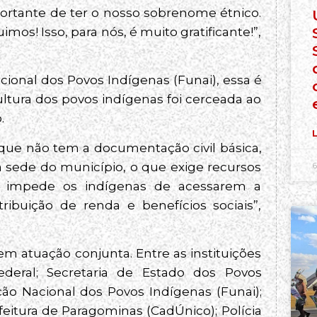
ortante de ter o nosso sobrenome étnico.
s! Isso, para nós, é muito gratificante!”,
cional dos Povos Indígenas (Funai), essa é
cultura dos povos indígenas foi cerceada ao
.
L
ue não tem a documentação civil básica,
é a sede do município, o que exige recursos
6
so impede os indígenas de acessarem a
ribuição de renda e benefícios sociais”,
em atuação conjunta. Entre as instituições
Federal; Secretaria de Estado dos Povos
ção Nacional dos Povos Indígenas (Funai);
efeitura de Paragominas (CadÚnico); Polícia