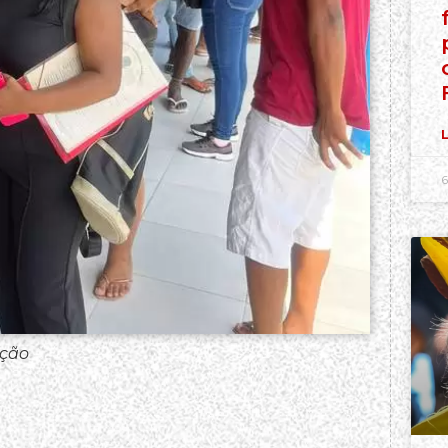
L
6
ação