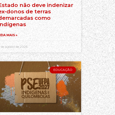
Estado não deve indenizar
ex-donos de terras
demarcadas como
indígenas
EIA MAIS »
 de agosto de 2026
EDUCAÇÃO