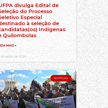
UFPA divulga Edital de
Seleção do Processo
Seletivo Especial
destinado à seleção de
candidatas(os) Indígenas
e Quilombolas
EIA MAIS »
 de agosto de 2026
NOTÍCIAS