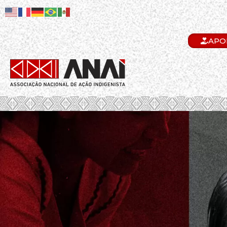
APO
.