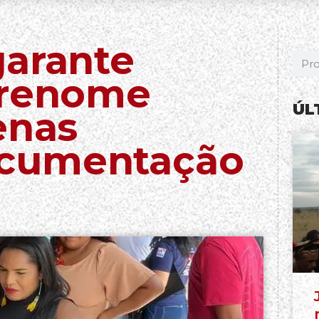
garante
brenome
ÚL
enas
cumentação