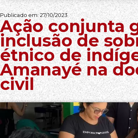
Publicado em:
27/10/2023
Ação conjunta 
inclusão de so
étnico de indíg
Amanayé na do
civil