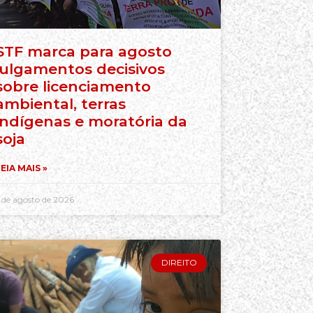
STF marca para agosto
julgamentos decisivos
sobre licenciamento
ambiental, terras
indígenas e moratória da
soja
EIA MAIS »
 de agosto de 2026
DIREITO