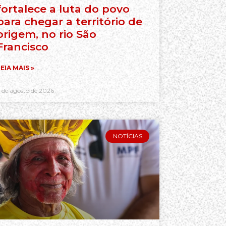
fortalece a luta do povo
para chegar a território de
origem, no rio São
Francisco
EIA MAIS »
 de agosto de 2026
NOTÍCIAS