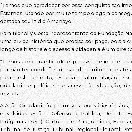
“Temos que agradecer por essa conquista tão imp
Estamos lutando por muito tempo e agora conseguimo
destaca seu Izídio Amanayé.
Para Richelly Costa, representante da Fundação Na
uma dívida histórica que precisa ser paga, pois a 
longo da história e o acesso a cidadania é um direito
“Temos uma quantidade expressiva de indígenas q
por não ter condições de sair do território e ir at
para deslocamento, estadia e alimentação. Is
cidadania e políticas de acesso à educação, dist
ressalta.
A Ação Cidadania foi promovida por vários órgãos, 
envolvidas estão: Defensoria Publica; Receita 
Indígenas (Sepi); Cartório de Paragominas; Funda
Tribunal de Justiça; Tribunal Regional Eleitoral; Pr