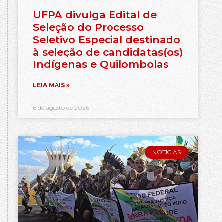
UFPA divulga Edital de
Seleção do Processo
Seletivo Especial destinado
à seleção de candidatas(os)
Indígenas e Quilombolas
LEIA MAIS »
6 de agosto de 2026
NOTÍCIAS