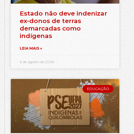
Estado não deve indenizar
ex-donos de terras
demarcadas como
indígenas
LEIA MAIS »
6 de agosto de 2026
EDUCAÇÃO