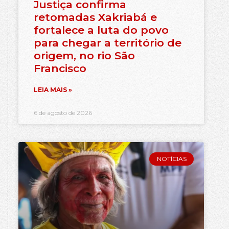
Justiça confirma
retomadas Xakriabá e
fortalece a luta do povo
para chegar a território de
origem, no rio São
Francisco
LEIA MAIS »
6 de agosto de 2026
NOTÍCIAS