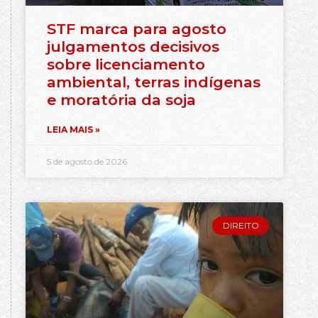
STF marca para agosto
julgamentos decisivos
sobre licenciamento
ambiental, terras indígenas
e moratória da soja
LEIA MAIS »
5 de agosto de 2026
DIREITO