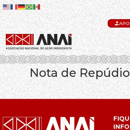
APO
.
Nota de Repúdio
FIQU
INFO