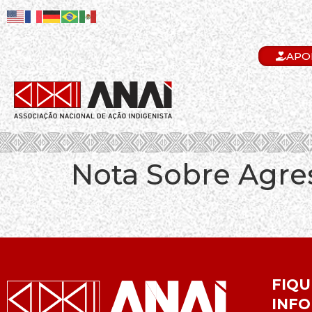
APO
.
Nota Sobre Agre
FIQU
INFO