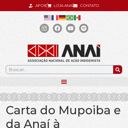
APOIE
LOJA ANAÍ
CONTATO
.
Carta do Mupoiba e
da Anaí à