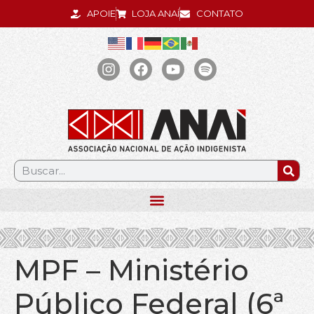
APOIE
LOJA ANAÍ
CONTATO
.
MPF – Ministério
Público Federal (6ª