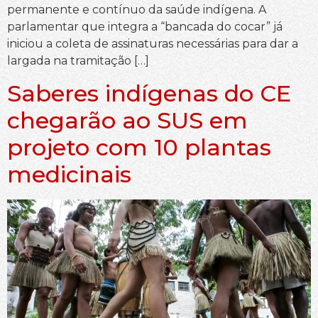
permanente e contínuo da saúde indígena. A
parlamentar que integra a “bancada do cocar” já
iniciou a coleta de assinaturas necessárias para dar a
largada na tramitação […]
Saberes indígenas do CE
chegarão ao SUS em
projeto com 10 plantas
medicinais