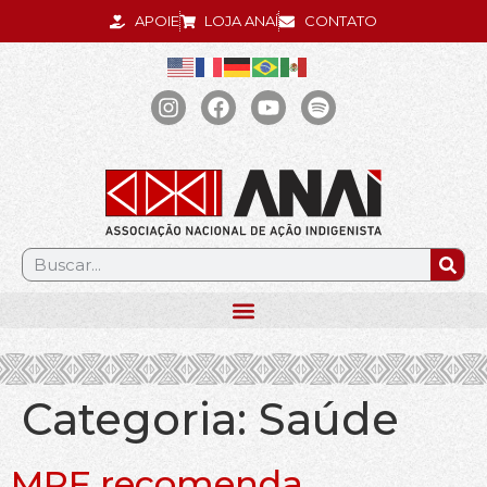
APOIE
LOJA ANAÍ
CONTATO
.
Categoria:
Saúde
MPF recomenda