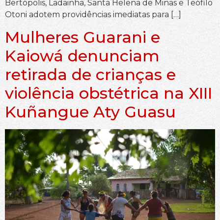
Bertópolis, Ladainha, Santa Helena de Minas e Teófilo
Otoni adotem providências imediatas para […]
Mulheres Guarani e
Kaiowá denunciam
retirada de crianças e
violência obstétrica na XIII
Kuñangue Aty Guasu