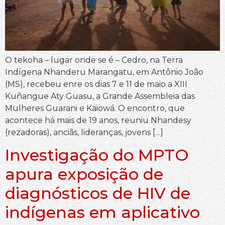
O tekoha – lugar onde se é – Cedro, na Terra
Indígena Nhanderu Marangatu, em Antônio João
(MS), recebeu enre os dias 7 e 11 de maio a XIII
Kuñangue Aty Guasu, a Grande Assembleia das
Mulheres Guarani e Kaiowá. O encontro, que
acontece há mais de 19 anos, reuniu Nhandesy
(rezadoras), anciãs, lideranças, jovens […]
Investigação do MPTO
apura exposição de
diagnósticos de HIV de
indígenas em aplicativo