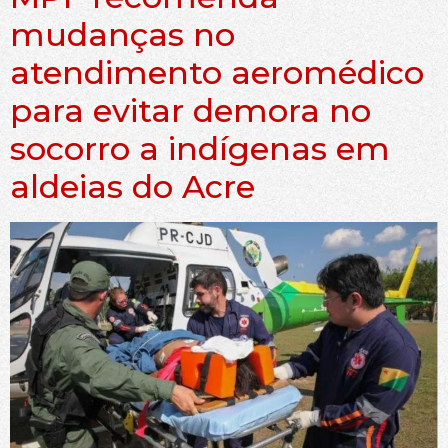
mudanças no
atendimento aeromédico
para evitar demora no
socorro a indígenas em
aldeias do Acre