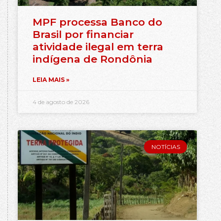
MPF processa Banco do
Brasil por financiar
atividade ilegal em terra
indígena de Rondônia
LEIA MAIS »
4 de agosto de 2026
NOTÍCIAS