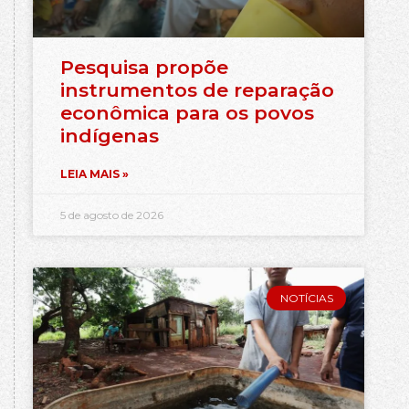
Pesquisa propõe
instrumentos de reparação
econômica para os povos
indígenas
LEIA MAIS »
5 de agosto de 2026
NOTÍCIAS