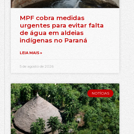
MPF cobra medidas
urgentes para evitar falta
de água em aldeias
indígenas no Paraná
LEIA MAIS »
5 de agosto de 2026
NOTÍCIAS