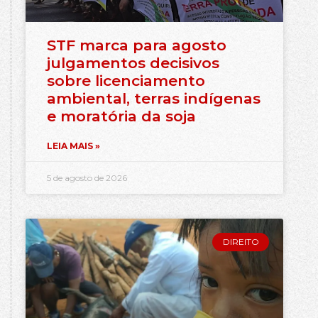
STF marca para agosto
julgamentos decisivos
sobre licenciamento
ambiental, terras indígenas
e moratória da soja
LEIA MAIS »
5 de agosto de 2026
DIREITO