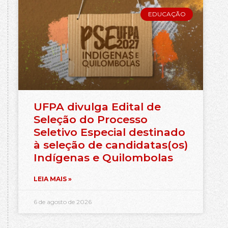
EDUCAÇÃO
UFPA divulga Edital de
Seleção do Processo
Seletivo Especial destinado
à seleção de candidatas(os)
Indígenas e Quilombolas
LEIA MAIS »
6 de agosto de 2026