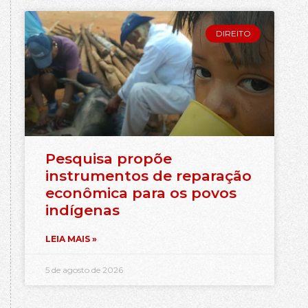
DIREITO
Pesquisa propõe
instrumentos de reparação
econômica para os povos
indígenas
LEIA MAIS »
5 de agosto de 2026