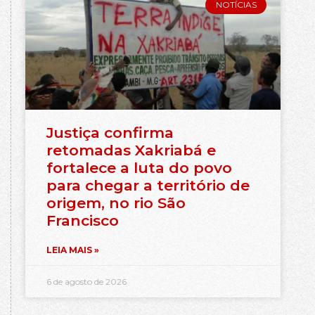
NOTÍCIAS
Justiça confirma
retomadas Xakriabá e
fortalece a luta do povo
para chegar a território de
origem, no rio São
Francisco
LEIA MAIS »
6 de agosto de 2026