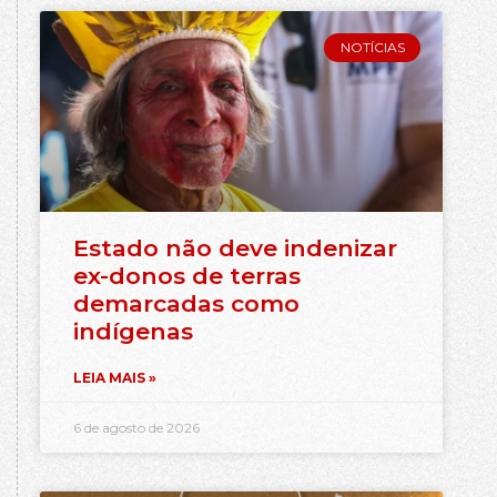
NOTÍCIAS
Estado não deve indenizar
ex-donos de terras
demarcadas como
indígenas
LEIA MAIS »
6 de agosto de 2026