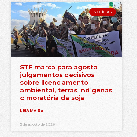
NOTÍCIAS
STF marca para agosto
julgamentos decisivos
sobre licenciamento
ambiental, terras indígenas
e moratória da soja
LEIA MAIS »
5 de agosto de 2026