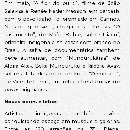
Em maio, “A flor do buriti”, filme de João
Salaviza e Renée Nader Messora em parceria
com o povo krahô, foi premiado em Cannes.
No ano que vem, chega aos cinemas “O
casamento”, de Maíra Bühle, sobre Diacuí,
primeira indígena a se casar com branco no
Brasil. A safra de documentários também
deve aumentar, com “Mundurukânia”, de
Aldira Akay, Beka Munduruku e Rilcélia Akay,
sobre a luta dos munduruku, e “O contato”,
de Vicente Ferraz, que retrata três famílias de
povos originários.
Novas cores e letras
Artistas indígenas também vêm
conquistando espaço em museus e galerias.
Entre as 120 atrações da 35ª Bienal