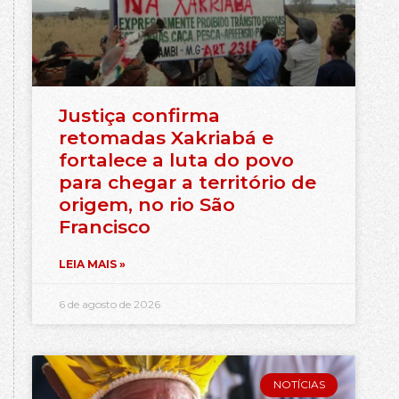
Justiça confirma
retomadas Xakriabá e
fortalece a luta do povo
para chegar a território de
origem, no rio São
Francisco
LEIA MAIS »
6 de agosto de 2026
NOTÍCIAS