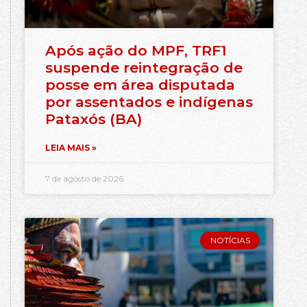
Após ação do MPF, TRF1
suspende reintegração de
posse em área disputada
por assentados e indígenas
Pataxós (BA)
LEIA MAIS »
7 de agosto de 2026
NOTÍCIAS