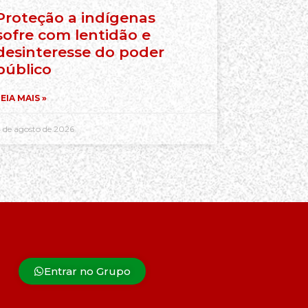
Proteção a indígenas
sofre com lentidão e
desinteresse do poder
público
EIA MAIS »
 de agosto de 2026
Entrar no Grupo