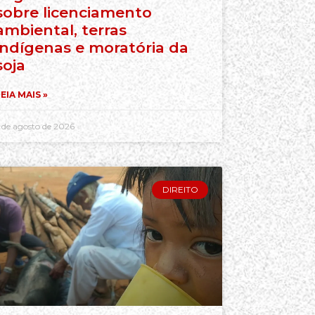
sobre licenciamento
ambiental, terras
indígenas e moratória da
soja
EIA MAIS »
 de agosto de 2026
DIREITO