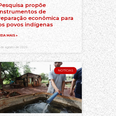
Pesquisa propõe
instrumentos de
reparação econômica para
os povos indígenas
EIA MAIS »
 de agosto de 2026
NOTÍCIAS