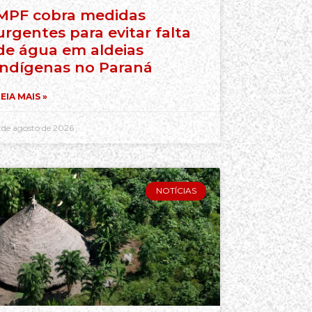
MPF cobra medidas
urgentes para evitar falta
de água em aldeias
indígenas no Paraná
EIA MAIS »
 de agosto de 2026
NOTÍCIAS