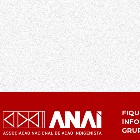
FIQU
INFO
GRU