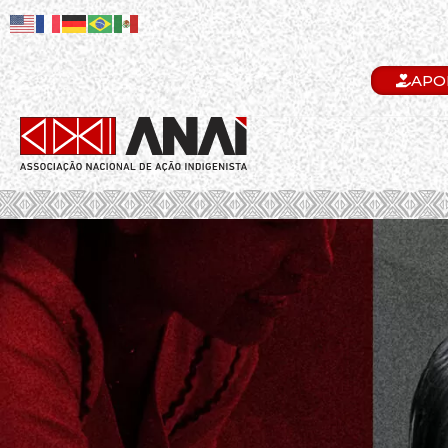
APO
.