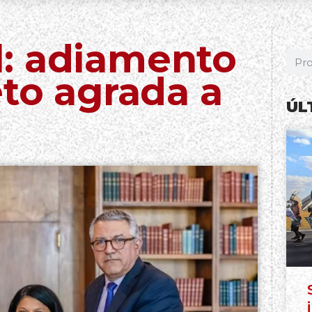
: adiamento
eto agrada a
ÚL