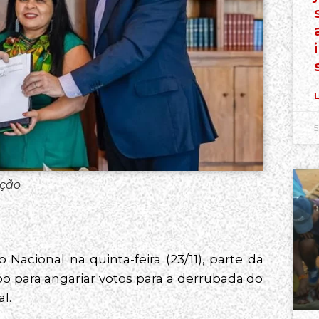
L
5
ação
cional na quinta-feira (23/11), parte da
 para angariar votos para a derrubada do
l.