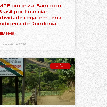
MPF processa Banco do
Brasil por financiar
atividade ilegal em terra
indígena de Rondônia
EIA MAIS »
 de agosto de 2026
NOTÍCIAS